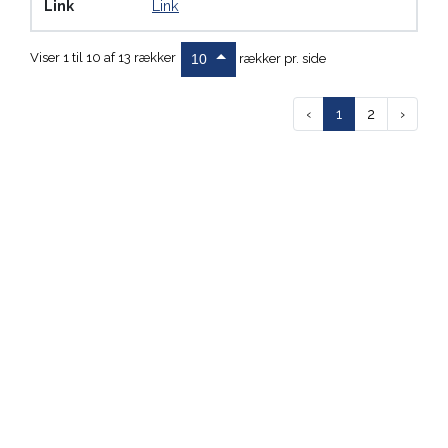
Link
Link
Viser 1 til 10 af 13 rækker
rækker pr. side
10
‹
1
2
›