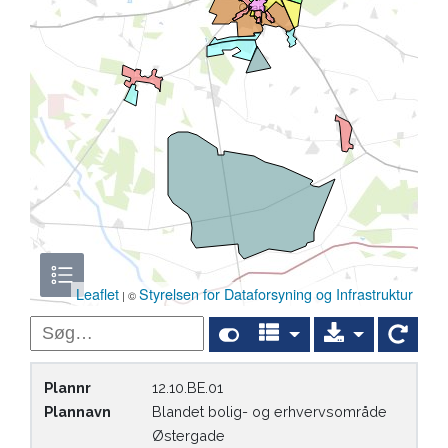
Leaflet
Styrelsen for Dataforsyning og Infrastruktur
| ©
Søg i indhold
Plannr
12.10.BE.01
Plannavn
Blandet bolig- og erhvervsområde
Østergade