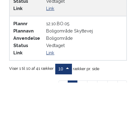
Status
Vedtaget
Link
Link
Plannr
12.10.BO.05
Plannavn
Boligområde Skyttevej
Anvendelse
Boligområde
Status
Vedtaget
Link
Link
Viser 1 til 10 af 41 rækker
rækker pr. side
10
‹
1
2
3
4
5
›