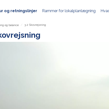
r og retningslinjer
Rammer for lokalplanlægning
Hvad
/
3.2 Skovrejsning
ng og balance
kovrejsning