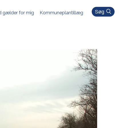
Søg
 gælder for mig
Kommuneplantillæg