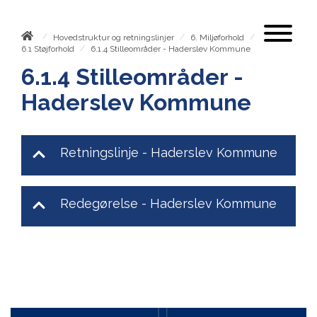
/
/
/
Hovedstruktur og retningslinjer
6. Miljøforhold
/
6.1.4 Stilleområder - Haderslev Kommune
6.1 Støjforhold
6.1.4 Stilleområder -
Haderslev Kommune
Retningslinje - Haderslev Kommune
Redegørelse - Haderslev Kommune